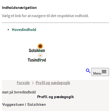
Indholdsnavigation
Vælg et link for at navigere til det respektive indhold.
gå til
Hovedindhold
Menu
Forside
Profil og pædagogik
start på hovedindhold
Profil og pædagogik
senest opdateret 11. juli 2025
Vuggestuen i Solsikken