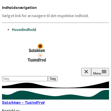
Indholdsnavigation
Vælg et link for at navigere til det respektive indhold.
gå til
Hovedindhold
Menu
Søg
Søg
Solsikken - Tusindfryd
Kontakt os